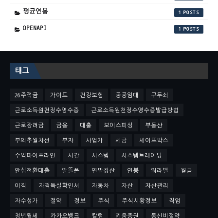
평균연봉
1
OPENAPI
1
태그
26주적금
가이드
건강보험
공공임대
구두쇠
근로소득원천징수영수증
근로소득원천징수영수증발급방법
근로장려금
금융
대출
보이스피싱
부동산
부의추월차선
부자
사업가
세금
세이프박스
수익파이프라인
시간
시스템
시스템트레이딩
안심전환대출
알뜰폰
연말정산
연봉
워라밸
월급
이직
자격득실확인서
자동차
자산
자산관리
자수성가
절약
정보
주식
주식시황정보
직업
청년월세
카카오뱅크
칼럼
키움증권
통신비절약