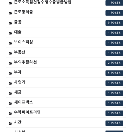
근로소득원천징수영수증발급방법
1
근로장려금
1
금융
9
대출
1
보이스피싱
1
부동산
1
부의추월차선
2
부자
5
사업가
1
세금
1
세이프박스
1
수익파이프라인
1
시간
1