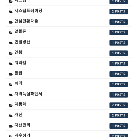
시스템
1
시스템트레이딩
2
안심전환대출
1
알뜰폰
1
연말정산
1
연봉
1
워라밸
1
월급
1
이직
1
자격득실확인서
1
자동차
2
자산
2
자산관리
1
자수성가
2