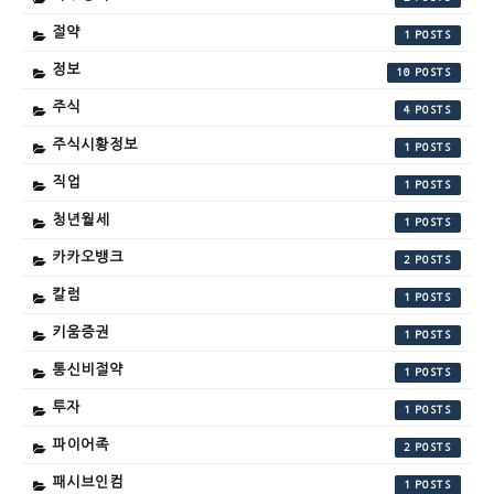
절약
1
정보
10
주식
4
주식시황정보
1
직업
1
청년월세
1
카카오뱅크
2
칼럼
1
키움증권
1
통신비절약
1
투자
1
파이어족
2
패시브인컴
1