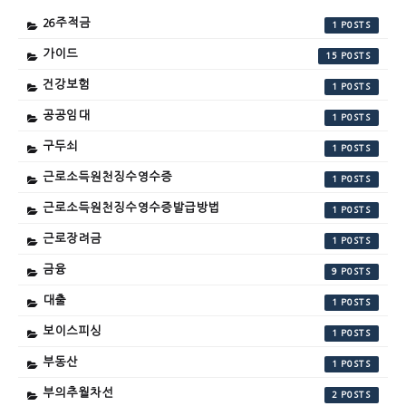
26주적금
1
가이드
15
건강보험
1
공공임대
1
구두쇠
1
근로소득원천징수영수증
1
근로소득원천징수영수증발급방법
1
근로장려금
1
금융
9
대출
1
보이스피싱
1
부동산
1
부의추월차선
2