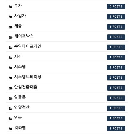
부자
5
사업가
1
세금
1
세이프박스
1
수익파이프라인
1
시간
1
시스템
1
시스템트레이딩
2
안심전환대출
1
알뜰폰
1
연말정산
1
연봉
1
워라밸
1