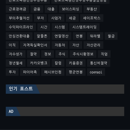
근로소득원천징수영수증
근로소득원천징수영수증발급방법
근로장려금
금융
대출
보이스피싱
부동산
부의추월차선
부자
사업가
세금
세이프박스
수익파이프라인
시간
시스템
시스템트레이딩
안심전환대출
알뜰폰
연말정산
연봉
워라밸
월급
이직
자격득실확인서
자동차
자산
자산관리
자수성가
절약
정보
주식
주식시황정보
직업
청년월세
카카오뱅크
칼럼
키움증권
통신비절약
투자
파이어족
패시브인컴
평균연봉
openapi
인기 포스트
AD