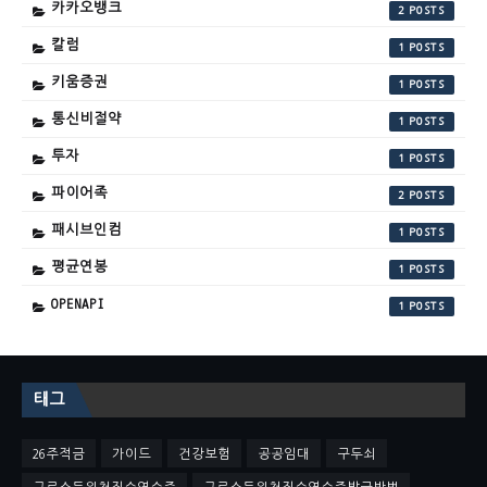
카카오뱅크
2
칼럼
1
키움증권
1
통신비절약
1
투자
1
파이어족
2
패시브인컴
1
평균연봉
1
OPENAPI
1
태그
26주적금
가이드
건강보험
공공임대
구두쇠