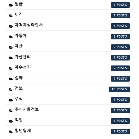
월급
1
이직
1
자격득실확인서
1
자동차
2
자산
2
자산관리
1
자수성가
2
절약
1
정보
10
주식
4
주식시황정보
1
직업
1
청년월세
1