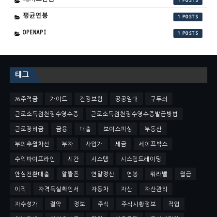
1
평균연봉
1
OPENAPI
1
태그
26주적금
가이드
건강보험
공공임대
구두쇠
근로소득원천징수영수증
근로소득원천징수영수증발급방법
근로장려금
금융
대출
보이스피싱
부동산
부의추월차선
부자
사업가
세금
세이프박스
수익파이프라인
시간
시스템
시스템트레이딩
안심전환대출
알뜰폰
연말정산
연봉
워라밸
월급
이직
자격득실확인서
자동차
자산
자산관리
자수성가
절약
정보
주식
주식시황정보
직업