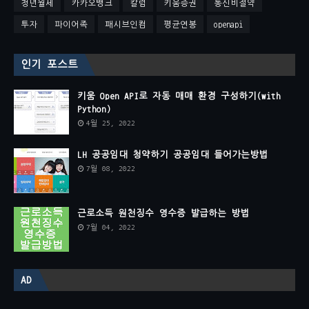
청년월세
카카오뱅크
칼럼
키움증권
통신비절약
투자
파이어족
패시브인컴
평균연봉
openapi
인기 포스트
키움 Open API로 자동 매매 환경 구성하기(with
Python)
4월 25, 2022
LH 공공임대 청약하기 공공임대 들어가는방법
7월 08, 2022
근로소득 원천징수 영수증 발급하는 방법
7월 04, 2022
AD