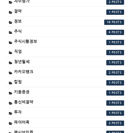
자수성가
2
절약
1
정보
10
주식
4
주식시황정보
1
직업
1
청년월세
1
카카오뱅크
2
칼럼
1
키움증권
1
통신비절약
1
투자
1
파이어족
2
패시브인컴