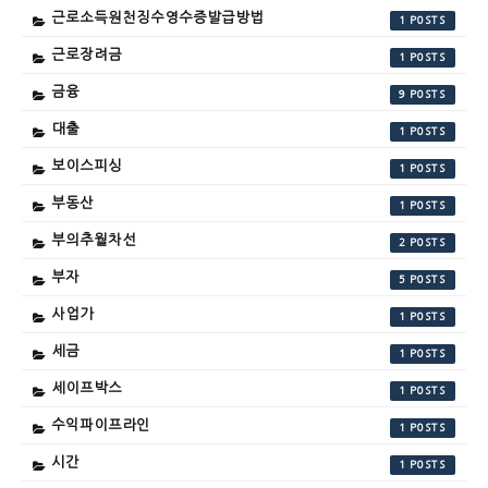
근로소득원천징수영수증발급방법
1
근로장려금
1
금융
9
대출
1
보이스피싱
1
부동산
1
부의추월차선
2
부자
5
사업가
1
세금
1
세이프박스
1
수익파이프라인
1
시간
1