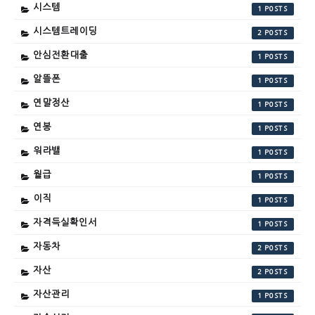
시스템
1
시스템트레이딩
2
안심전환대출
1
알뜰폰
1
연말정산
1
연봉
1
워라밸
1
월급
1
이직
1
자격득실확인서
1
자동차
2
자산
2
자산관리
1